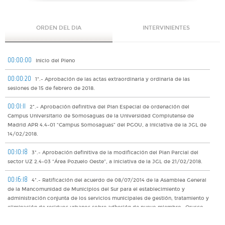
ORDEN DEL DIA
INTERVINIENTES
00:00:00
Inicio del Pleno
00:00:20
1º.- Aprobación de las actas extraordinaria y ordinaria de las
sesiones de 15 de febrero de 2018.
00:01:11
2º.- Aprobación definitiva del Plan Especial de ordenación del
Campus Universitario de Somosaguas de la Universidad Complutense de
Madrid APR 4.4-01 “Campus Somosaguas” del PGOU, a iniciativa de la JGL de
14/02/2018.
00:10:18
3º.- Aprobación definitiva de la modificación del Plan Parcial del
sector UZ 2.4-03 “Área Pozuelo Oeste”, a iniciativa de la JGL de 21/02/2018.
00:16:18
4º.- Ratificación del acuerdo de 08/07/2014 de la Asamblea General
de la Mancomunidad de Municipios del Sur para el establecimiento y
administración conjunta de los servicios municipales de gestión, tratamiento y
eliminación de residuos urbanos sobre adhesión de nuevo miembro –Orusco
de Tajuña- y en consecuencia modificación del artículo 1 de sus Estatutos