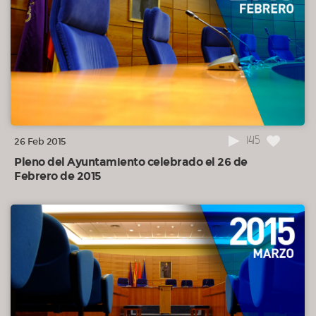
03:16:05
18.2.- Del Sr. Gómez sobre el registro de bicicletas.
03:16:35
19º.- Ruegos formulados en plazo con posterioridad a la
convocatoria.
03:16:43
20º.- Otros, en su caso, asuntos urgentes.
1415
26 Feb 2015
Pleno del Ayuntamiento celebrado el 26 de
Febrero de 2015