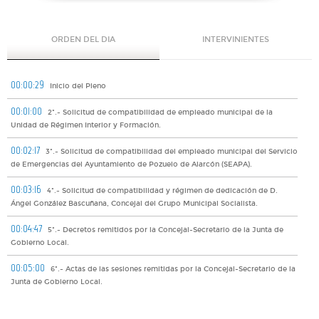
ORDEN DEL DIA
INTERVINIENTES
00:00:29
Inicio del Pleno
00:01:00
2º.- Solicitud de compatibilidad de empleado municipal de la
Unidad de Régimen Interior y Formación.
00:02:17
3º.- Solicitud de compatibilidad del empleado municipal del Servicio
de Emergencias del Ayuntamiento de Pozuelo de Alarcón (SEAPA).
00:03:16
4º.- Solicitud de compatibilidad y régimen de dedicación de D.
Ángel González Bascuñana, Concejal del Grupo Municipal Socialista.
00:04:47
5º.- Decretos remitidos por la Concejal-Secretario de la Junta de
Gobierno Local.
00:05:00
6º.- Actas de las sesiones remitidas por la Concejal-Secretario de la
Junta de Gobierno Local.
00:05:05
7º.- Resoluciones de los Tenientes de Alcalde de las áreas y