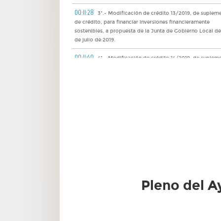
00:11:28
3º.- Modificación de crédito 13/2019, de suplem
de crédito, para financiar inversiones financieramente
sostenibles, a propuesta de la Junta de Gobierno Local de
de julio de 2019.
00:11:40
4º.- Modificación de crédito 14/2019, de suplem
de crédito, para financiar inversiones financieramente
sostenibles, a propuesta de la Junta de Gobierno Local de
de julio de 2019.
00:31:40
5º.- Decretos remitidos por el Concejal-Secretar
de la Junta de Gobierno Local.
00:31:46
6º.- Decretos de la Alcaldía-Presidencia de
aprobación de las liquidaciones del Presupuesto de 2018 
Ayuntamiento, la Gerencia Municipal de Urbanismo y el
Patronato Municipal de Cultura.
00:31:56
7º.- Decreto de la Alcaldía-Presidencia de provi
Pleno del A
del puesto de Secretario General del Pleno.
00:32:01
8º.- Actas de las sesiones de la Junta de Gobier
Local remitidas por el Concejal-Secretario.