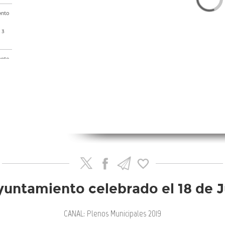
ento
 3
ento
 3
io
del
sión
yuntamiento celebrado el 18 de J
no
CANAL: Plenos Municipales 2019