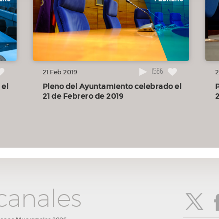
nte
forma
1566
21 Feb 2019
2
 el
Pleno del Ayuntamiento celebrado el
 la
21 de Febrero de 2019
tos
canales
s de