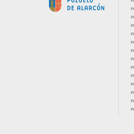
P
P
03:56:58
19º.- Preguntas por excepcionales razones de
urgencia admitidas a trámite por la Junta de Portavoces.
P
P
03:57:05
20º.- Ruegos con una semana de antelación.
P
03:57:11
21º.- Ruegos formulados en plazo con posteriori
P
la convocatoria.
P
04:01:52
22º.- Otros, en su caso, asuntos urgentes.
P
P
P
P
P
P
P