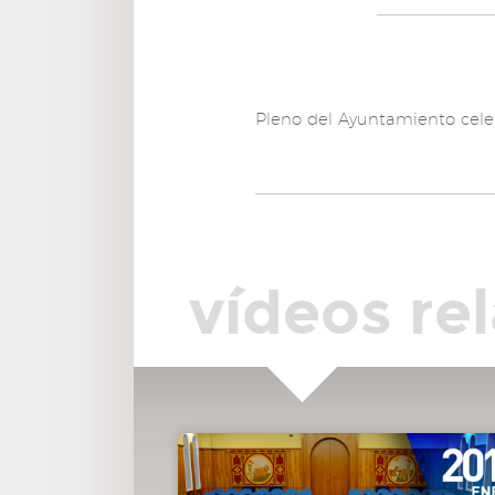
00:32:06
9º.- Resoluciones de los Tenientes de Alcalde de
Áreas y concejales delegados remitidas por el Concejal-
Secretario de la Junta de Gobierno Local.
00:32:16
10º.- Resoluciones del Titular del Órgano de Ges
Pleno del Ayuntamiento cele
Tributaria y del Titular de la Recaudación.
00:32:22
11º.- Resoluciones del Secretario General del Ple
00:32:51
12º.- Del Grupo Municipal Vox para instar al
Gobierno de la Nación a que vele por el cumplimiento en
todos los municipios de España en lo referente al respeto
nuestra bandera.
vídeos re
00:57:41
13º.- Del Grupo Municipal Popular sobre la crea
de un vivero de empresas en el edificio INNPAR.
01:27:53
14º.- Del Grupo Municipal Popular sobre la redu
del Impuesto sobre Bienes Inmuebles.
01:55:26
15º.- Del Grupo Municipal Popular sobre la
rehabilitación de los cascos del Pueblo y la Estación.
02:28:11
16º.- Del Grupo Municipal Ciudadanos de Pozuel