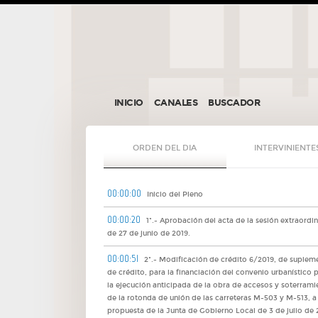
INICIO
CANALES
BUSCADOR
ORDEN DEL DIA
INTERVINIENTE
00:00:00
Inicio del Pleno
00:00:20
1º.- Aprobación del acta de la sesión extraordin
de 27 de junio de 2019.
00:00:51
2º.- Modificación de crédito 6/2019, de suplem
de crédito, para la financiación del convenio urbanístico 
la ejecución anticipada de la obra de accesos y soterrami
de la rotonda de unión de las carreteras M-503 y M-513, a
propuesta de la Junta de Gobierno Local de 3 de julio de 