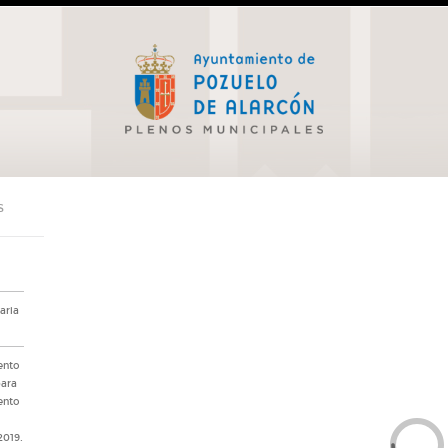
S
aria
ento
para
ento
2019.