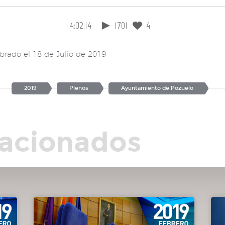
 las
4:02:14
1701
4
tión
brado el 18 de Julio de 2019
no.
2019
Plenos
Ayuntamiento de Pozuelo
 a
lacionados
ción
cción
o