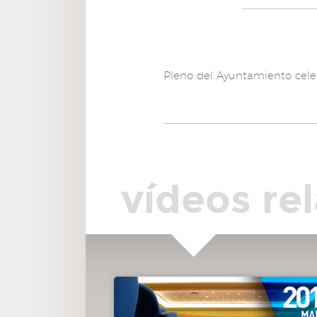
00:04:55
10º.- Resoluciones de los Tenientes de Alcalde 
las áreas y concejales delegados remitidas por la Conceja
Secretario de la Junta de Gobierno Local.
00:05:02
11º.- Resoluciones del Titular del Órgano de Ges
Pleno del Ayuntamiento cele
Tributaria y del Titular de la Recaudación.
00:05:07
12º.- Resoluciones del Secretario General del Pl
00:05:36
13º.- Del GMS sobre la aplicación del comprom
de ayudas para mejoras en inmuebles de más de 40 años.
00:30:17
14º.- Del GMCPA de impulso a la creación y pues
vídeos re
en marcha de rutas escolares seguras.
00:56:11
15º.- Del GMSP para la constitución del Consejo
Escolar Municipal.
01:23:45
16º.- Preguntas presentadas con una semana de
antelación:
01:24:10
16.11.- De la Sra. Pina sobre las ayudas de comed
escolares.