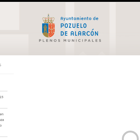
S
 23
 en
nza
no