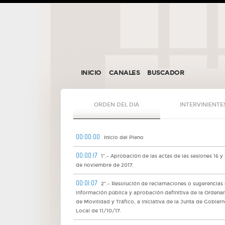
INICIO
CANALES
BUSCADOR
ORDEN DEL DIA
INTERVINIENTE
00:00:00
Inicio del Pleno
00:00:17
1º.- Aprobación de las actas de las sesiones 16 y
de noviembre de 2017.
00:01:07
2º.- Resolución de reclamaciones o sugerencias
información pública y aprobación definitiva de la Ordena
de Movilidad y Tráfico, a iniciativa de la Junta de Gobier
Local de 11/10/17.