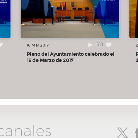
stas
la
1503
16 Mar 2017
2
Pleno del Ayuntamiento celebrado el
de
16 de Marzo de 2017
2
ridad
canales