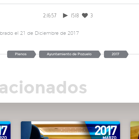
de
l-
2:16:57
1518
3
tión
brado el 21 de Diciembre de 2017
eno.
Plenos
Ayuntamiento de Pozuelo
2017
iso
ta
lacionados
ores