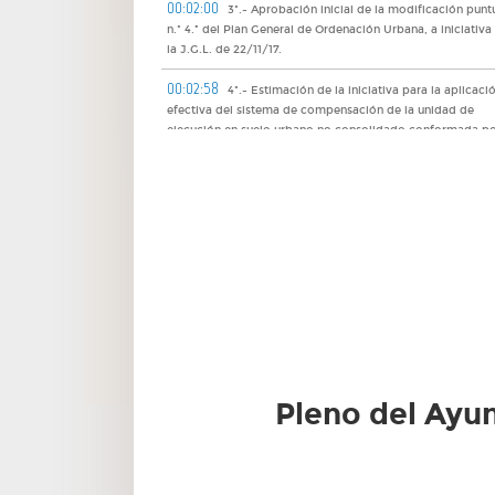
00:02:00
3º.- Aprobación inicial de la modificación punt
n.º 4.ª del Plan General de Ordenación Urbana, a iniciativa
la J.G.L. de 22/11/17.
00:02:58
4º.- Estimación de la iniciativa para la aplicaci
efectiva del sistema de compensación de la unidad de
ejecución en suelo urbano no consolidado conformada po
APR 4.4-03 'Húmera - C/ Arenal' del P.G.O.U.
00:03:41
5º.- Ratificación del convenio urbanístico y pro
de reparcelación anexo para la ejecución del APE 3.4-04(A
'Avenida de Majadahonda I'.
00:04:31
6º.- Decretos de la Alcaldía-Presidencia de 16 d
noviembre de 2017 y del modificado de 108/2017.
00:04:41
7º.- Decretos remitidos por la Concejal-Secretar
de la Junta de Gobierno Local.
00:04:45
8º.- Comunicación del acuerdo de 22 de novie
Pleno del Ayu
de 2017.
00:04:50
9.- Actas de las sesiones de la Junta de Gobier
Local remitidas por la Concejal-Secretario.