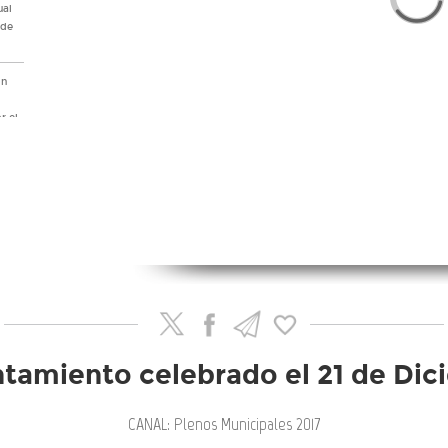
ual
 de
ón
r el
yecto
)
e
io
mbre
ntamiento celebrado el 21 de Dic
no
CANAL: Plenos Municipales 2017