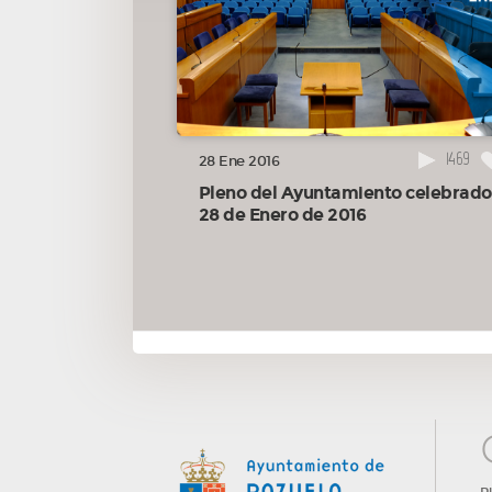
02:52:50
17.21.- Del Sr. Gil sobre el festival de conciertos
“Forum Musikae”.
02:56:47
17.41.- Del Sr. Cobaleda sobre alternativas en el 
Parcial de Reforma Interior del APR 4.3-12
03:05:42
17.52.- De la Sra. Espinar sobre terminal de
autobuses en rotonda de Avenida Pablo VI en su confluen
1469
28 Ene 2016
con la calle Francia.
Pleno del Ayuntamiento celebrado
03:15:57
28 de Enero de 2016
17.56.- Del Sr. Berzal sobre premio Reina Letizia 
Accesibilidad.
03:26:34
18º.- Preguntas por excepcionales razones de
urgencia admitidas a trámite por la Junta de Portavoces.
03:26:42
19º.- Ruegos con una semana de antelación:
03:26:48
20º.- Ruegos formulados en plazo con
posterioridad a la convocatoria.
03:26:56
21º.- Otros, en su caso, asuntos urgentes.