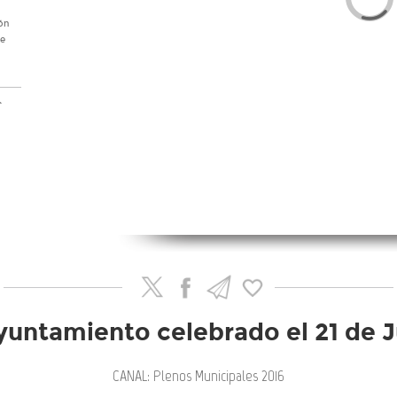
ón
de
n
r el
rio
no
 las
yuntamiento celebrado el 21 de J
ión
CANAL: Plenos Municipales 2016
no.