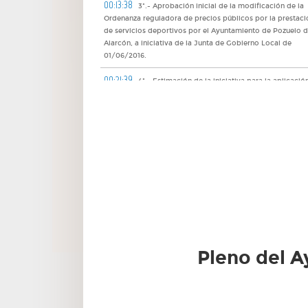
00:13:38
3º.- Aprobación inicial de la modificación de la
Ordenanza reguladora de precios públicos por la prestaci
de servicios deportivos por el Ayuntamiento de Pozuelo 
Alarcón, a iniciativa de la Junta de Gobierno Local de
01/06/2016.
00:21:39
4º.- Estimación de la iniciativa para la aplicació
efectiva del sistema de compensación en la unidad de
ejecución en suelo urbano no consolidado conformada po
APE 4.2-08 “Antiguo Matadero”.
00:22:38
5º.- Decretos remitidos por la Concejal-Secreta
de la Junta de Gobierno Local.
00:22:44
6º.- Actas de las sesiones de la Junta de Gobier
Local remitidas por la Concejal-Secretario.
00:22:48
7º.- Resoluciones de los Tenientes de Alcalde de
áreas y concejales delegados remitidas por la Concejal-
Secretario de la Junta de Gobierno Local.
Pleno del A
00:22:57
8º.- Resoluciones del Titular del Órgano de Gest
Tributaria y del Titular de la Recaudación.
00:23:01
9º.- Resoluciones del Secretario General del Ple