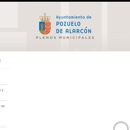
S
6 y
s de