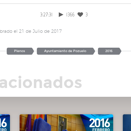
3:27:31
1366
3
las
brado el 21 de Julio de 2017
Plenos
Ayuntamiento de Pozuelo
2016
rcón
lacionados
o.
era
 de