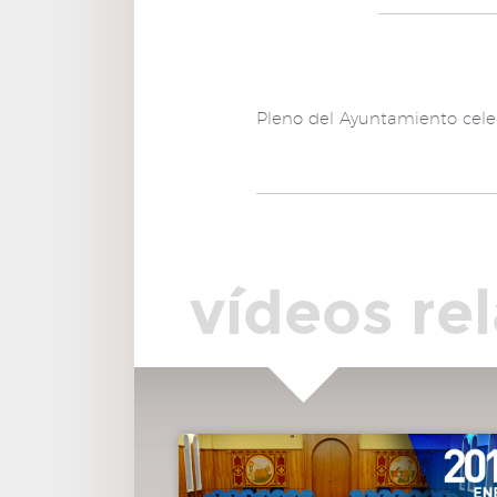
00:23:09
10º.- Informe anual de la Comisión Especial de
Sugerencias y Reclamaciones del año 2015.
00:23:34
11º.- Del GMSP para un encuentro asociativo en 
Pleno del Ayuntamiento cele
fiestas de Pozuelo de Alarcón.
00:46:33
12º.- Del GMCPA para homologar la pista de
atletismo de la ciudad deportiva Valle de las Cañas.
01:11:44
13º.- Del GMP para la adhesión de Pozuelo de Ala
a la Semana Europea de la Movilidad.
01:33:56
vídeos re
14º.- Del GMP sobre Miguel de la Quadra-Salced
01:53:39
15º.- Del GMP para implantar el modelo de carr
profesional para la plantilla del ayuntamiento y sus OOAA.
02:16:04
16º.- Del GMS para la redacción de un Catálogo
Bienes y Espacios Protegidos.
02:43:01
17.3.- De la Sra. Pina sobre cumplimiento de las
mociones aprobadas en el Pleno.