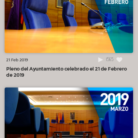
02:58:33
19o.- Ruegos con una semana de antelación.
02:58:39
20o.- Ruegos formulados en plazo con posterioridad a la
convocatoria
1565
21 Feb 2019
Pleno del Ayuntamiento celebrado el 21 de Febrero
de 2019