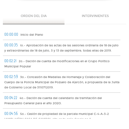
ORDEN DEL DIA
INTERVINIENTES
00:00:00
Inicio del Pleno
00:00:35
lo.- Aprobación de las actas de las sesiones ordinaria de 18 de julio
y extraordinarias de 18 de julio, 3 y 13 de septiembre, todas ellas de 2019.
00:02:21
2o.- Dación de cuenta de modificaciones en el Grupo Político
Municipal Popular
00:02:59
3o.- Concesión de Medallas de Homenaje y Colaboración del
Cuerpo de la Policía Municipal de Pozuelo de A|arcón, a propuesta de la Junta
de Gobierno Local de 3110712019.
00:04:22
4o.- Dación de cuenta del calendario de tramitación del
Presupuesto General para el año 2O2O.
00:04:56
5o.- Cesión de propiedad de la parcela municipal C-4-A-3-2
"AMPLACÍON CASA DE CAMPO", sita en ta calle Grecia no 2.