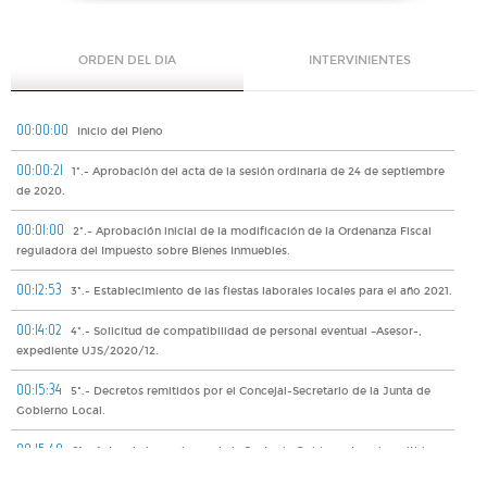
ORDEN DEL DIA
INTERVINIENTES
00:00:00
Inicio del Pleno
00:00:21
1º.- Aprobación del acta de la sesión ordinaria de 24 de septiembre
de 2020.
00:01:00
2º.- Aprobación inicial de la modificación de la Ordenanza Fiscal
reguladora del Impuesto sobre Bienes Inmuebles.
00:12:53
3º.- Establecimiento de las fiestas laborales locales para el año 2021.
00:14:02
4º.- Solicitud de compatibilidad de personal eventual –Asesor-,
expediente UJS/2020/12.
00:15:34
5º.- Decretos remitidos por el Concejal-Secretario de la Junta de
Gobierno Local.
00:15:40
6º.- Actas de las sesiones de la Junta de Gobierno Local remitidas
por el Concejal-Secretario.