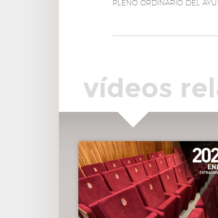
PLENO ORDINARIO DEL AYU
modificación del Reglamento Especial de Protocolo del
Ayuntamiento de Pozuelo de Alarcón.
APROBADA
00:13:00
6º.- Toma de conocimiento de la Memoria del 
2025 del Tribunal Económico Administrativo del
Ayuntamiento de Pozuelo de Alarcón.
vídeos re
DAR CUENTA
00:13:52
7º.- Solicitud de autorización de compatibilidad
personal eventual, expediente ARH/2026/16.
APROBADA
00:14:58
8º.- Decretos remitidos por la Concejal-Secretar
de la Junta de Gobierno Local.
DAR CUENTA
00:15:04
9º.- Actas de las sesiones de la Junta de Gobier
Local remitidas por su Concejal-Secretaria.
DAR CUENTA