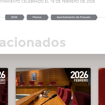
NTAMIENTO CELEBRADO EL 19 DE FEBRERO DE 2026
2026
Plenos
Ayuntamiento de Pozuelo
año
lacionados
 de
ia
no