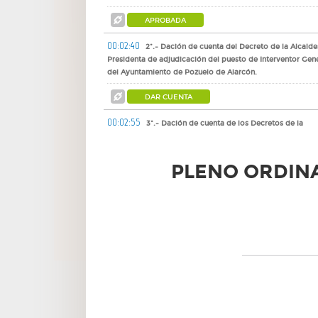
APROBADA
00:02:40
2º.- Dación de cuenta del Decreto de la Alcalde
Presidenta de adjudicación del puesto de Interventor Gen
del Ayuntamiento de Pozuelo de Alarcón.
DAR CUENTA
00:02:55
3º.- Dación de cuenta de los Decretos de la
Alcaldesa-Presidenta de 2 de febrero de 2026 de
modificación de los miembros de la Junta de Gobierno Lo
de nombramiento de Tenientes de Alcalde y de estructura
PLENO ORDINA
Ayuntamiento de Pozuelo de Alarcón.
DAR CUENTA
00:03:28
4º.- Dación de cuenta del Decreto de la Alcalde
Presidenta de 4 de febrero de 2026 de modificación del
régimen de dedicación de dos Concejales del Grupo
Municipal Popular.
DAR CUENTA
00:03:50
5º.- Aprobación inicial del reglamento de