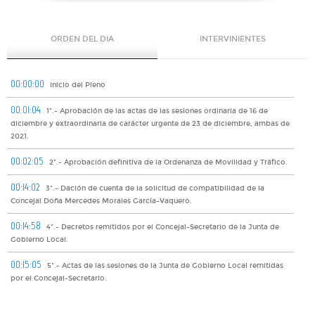
ORDEN DEL DIA
INTERVINIENTES
00:00:00
Inicio del Pleno
00:01:04
1º.- Aprobación de las actas de las sesiones ordinaria de 16 de
diciembre y extraordinaria de carácter urgente de 23 de diciembre, ambas de
2021.
00:02:05
2º.- Aprobación definitiva de la Ordenanza de Movilidad y Tráfico.
00:14:02
3º.- Dación de cuenta de la solicitud de compatibilidad de la
Concejal Doña Mercedes Morales García-Vaquero.
00:14:58
4º.- Decretos remitidos por el Concejal-Secretario de la Junta de
Gobierno Local.
00:15:05
5º.- Actas de las sesiones de la Junta de Gobierno Local remitidas
por el Concejal-Secretario.
00:15:10
6º.- Resoluciones de los Tenientes de Alcalde de las Áreas y