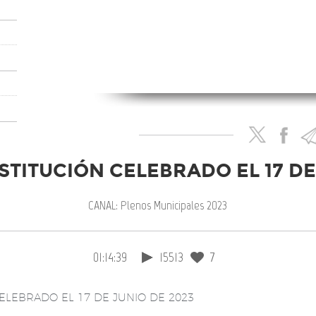
TITUCIÓN CELEBRADO EL 17 DE
ión.
CANAL: Plenos Municipales 2023
01:14:39
15513
7
ELEBRADO EL 17 DE JUNIO DE 2023
ento