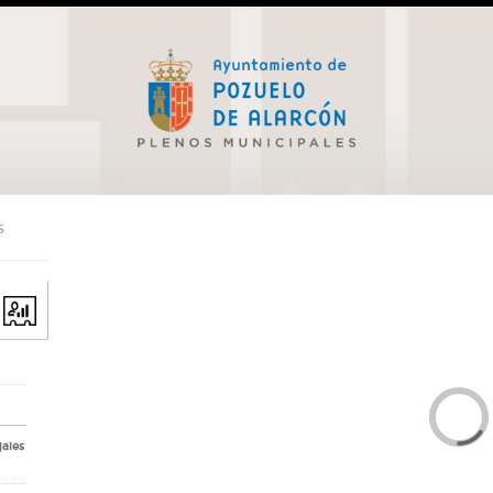
S
jales