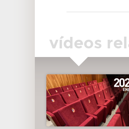
OTROS
vídeos re