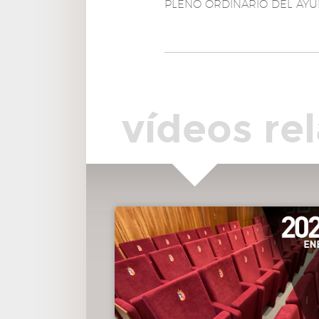
PLENO ORDINARIO DEL AYU
00:07:46
6º.- Resoluciones del Titular del Órgano de Ges
Tributaria y de la Titular de la Recaudación.
DAR CUENTA
00:07:51
7º.- Resoluciones de Secretaría General del Plen
vídeos re
DAR CUENTA
00:08:23
8º.- Del Grupo Municipal Vox sobre el uso
urbanístico de las cocinas agrupadas o fantasmas.
NO APROBADA
00:39:39
9º.- Del Grupo Municipal Ciudadanos de Pozue
sobre el 25 aniversario de la publicación de “Pozuelo de
Alarcón, su historia. Desde la Prehistoria hasta el siglo XVII
APROBADA
01:05:19
10º.- Del Grupo Municipal Socialista sobre la
construcción de 56 viviendas de protección oficial en ré
de alquiler en las parcelas municipales sitas en la calle Ló
Vega nº 3 y en Fernando Coca de la Piñera.