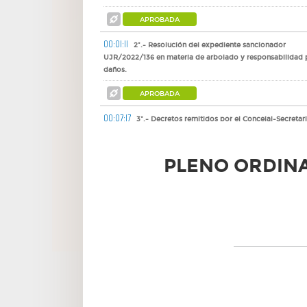
APROBADA
00:01:11
2º.- Resolución del expediente sancionador
UJR/2022/136 en materia de arbolado y responsabilidad 
daños.
APROBADA
00:07:17
3º.- Decretos remitidos por el Concejal-Secretar
la Junta de Gobierno Local.
DAR CUENTA
PLENO ORDINA
00:07:31
4º.- Actas de las sesiones de la Junta de Gobier
Local remitidas por el Concejal-Secretario de la Junta de
Gobierno Local.
DAR CUENTA
00:07:38
5º.- Resoluciones de los Tenientes de Alcalde de
Áreas y Concejales Delegados remitidas por el Concejal-
Secretario de la Junta de Gobierno Local.
DAR CUENTA