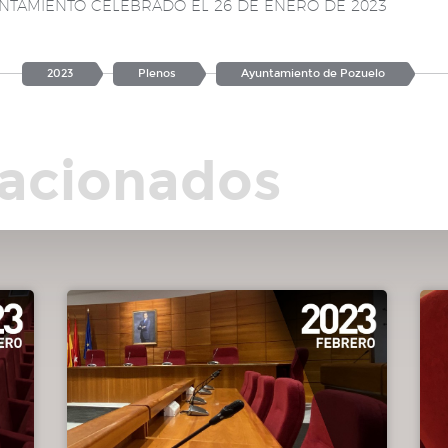
NTAMIENTO CELEBRADO EL 26 DE ENERO DE 2023
tión
2023
Plenos
Ayuntamiento de Pozuelo
o.
lacionados
lo
”.
gimen
pez y