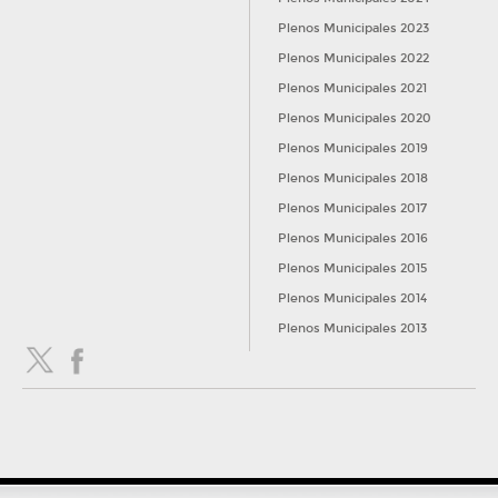
Plenos Municipales 2023
DAR CUENTA
Plenos Municipales 2022
00:20:46
24o.- Actas de las sesiones de la Junta de Gobierno Local remitidas
Plenos Municipales 2021
por su Concejal-Secretaria.
Plenos Municipales 2020
DAR CUENTA
Plenos Municipales 2019
00:20:47
Plenos Municipales 2018
25o.- Resoluciones de los Tenientes de Alcalde de las Áreas y
Concejales Delegados remitidas por la Concejal-Secretaria de la Junta de
Plenos Municipales 2017
Gobierno Local.
Plenos Municipales 2016
DAR CUENTA
Plenos Municipales 2015
00:20:50
Plenos Municipales 2014
26o.- Resoluciones del Titular del Órgano de Gestión Tributaria y de
la Titular de la Recaudación.
Plenos Municipales 2013
DAR CUENTA
00:20:56
27o.- Resoluciones del Secretario General del Pleno.
DAR CUENTA
00:21:14
28o.- Del Grupo Municipal Socialista sobre la constitución de la