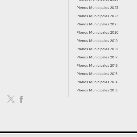
00:18:02
22º.- Del Grupo Municipal Vox para la modificación del artículo 17
Plenos Municipales 2023
de la Ordenanza Fiscal reguladora del Impuesto sobre el Incremento del Valor
Plenos Municipales 2022
de los Terrenos de Naturaleza Urbana.
Plenos Municipales 2021
NO APROBADA
Plenos Municipales 2020
00:43:02
23º.- Del Grupo Municipal Popular sobre la creación de una
Plenos Municipales 2019
Comisión de Festejos y Tradiciones.
Plenos Municipales 2018
APROBADA
Plenos Municipales 2017
01:07:05
Plenos Municipales 2016
24º.- Del Grupo Municipal Socialista sobre la creación de una
Comisión de Fiestas.
Plenos Municipales 2015
Plenos Municipales 2014
NO APROBADA
Plenos Municipales 2013
01:26:02
25º.- Preguntas presentadas con una semana de antelación.
OTROS
01:26:05
25.1.- Del Sr. Hernández Pando sobre proyecto de ejecución y
ejecución de piscinas y edificios anexos junto al edificio multiusos de la
ciudad deportiva del Valle de las Cañas.